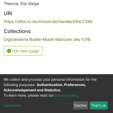
Theorie
,
Die Geige
URI
https://sfbs.tu-dortmund.de/handle/sfbs/2394
Collections
Digitalisierte Braille-Musik-Matrizen des VzfB
Full item page
We collect and process your personal information for the
following purposes:
Authentication, Preferences,
Acknowledgement and Statistics
.
Service for the Blind and Visually Impaired
To learn more, please read our
privacy policy
.
ded
UB
and
ITMC
of the
Cookie
Privacy
Send
Impr
TU
settings
policy
Feedback
Customize
Decline
That's ok
Dormund