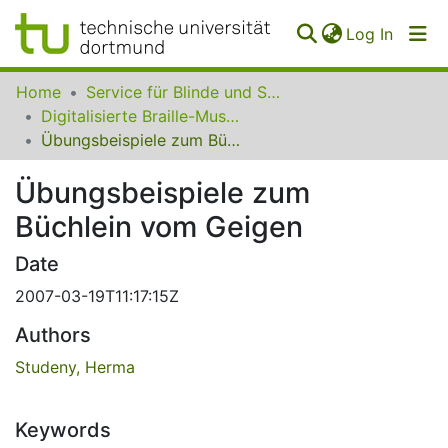
(curren
Log In
Communities
Home
Service für Blinde und Sehbehinderte der UB Dortmund
&
Digitalisierte Braille-Musik-Matrizen des VzfB
Collections
Übungsbeispiele zum Büchlein vom Geigen
All of SfBS
Übungsbeispiele zum
Büchlein vom Geigen
FAQ
Date
2007-03-19T11:17:15Z
Authors
Studeny, Herma
Keywords