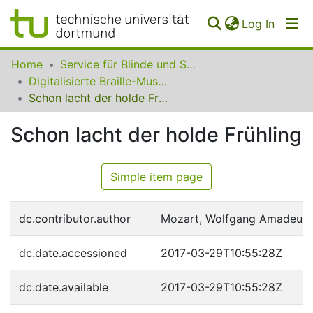
(curren
Log In
Communities
Home
Service für Blinde und Sehbehinderte der UB Dortmund
&
Digitalisierte Braille-Musik-Matrizen des VzfB
Collections
Schon lacht der holde Frühling
All of SfBS
Schon lacht der holde Frühling
FAQ
Simple item page
dc.contributor.author
Mozart, Wolfgang Amadeus
dc.date.accessioned
2017-03-29T10:55:28Z
dc.date.available
2017-03-29T10:55:28Z