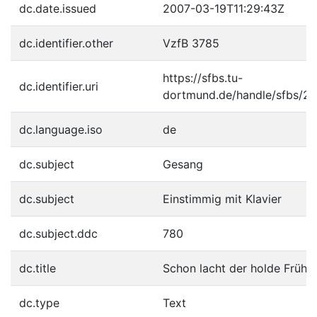
dc.date.issued
2007-03-19T11:29:43Z
dc.identifier.other
VzfB 3785
https://sfbs.tu-
dc.identifier.uri
dortmund.de/handle/sfbs/2
dc.language.iso
de
dc.subject
Gesang
dc.subject
Einstimmig mit Klavier
dc.subject.ddc
780
dc.title
Schon lacht der holde Frühli
dc.type
Text