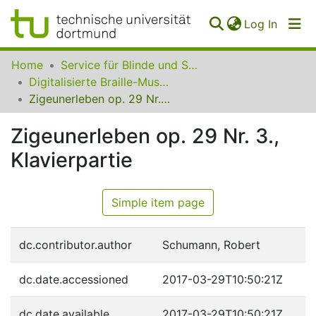
(curren
Log In
Communities
Home
Service für Blinde und Sehbehinderte der UB Dortmund
&
Digitalisierte Braille-Musik-Matrizen des VzfB
Collections
Zigeunerleben op. 29 Nr. 3., Klavierpartie
All of SfBS
Zigeunerleben op. 29 Nr. 3.,
Klavierpartie
FAQ
Simple item page
dc.contributor.author
Schumann, Robert
dc.date.accessioned
2017-03-29T10:50:21Z
dc.date.available
2017-03-29T10:50:21Z