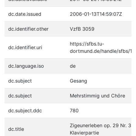
dc.date.issued
2006-01-13T14:59:07Z
dc.identifier.other
VzfB 3059
https://sfbs.tu-
dc.identifier.uri
dortmund.de/handle/sfbs/12
dc.language.iso
de
dc.subject
Gesang
dc.subject
Mehrstimmig und Chöre
dc.subject.ddc
780
Zigeunerleben op. 29 Nr. 3.,
dc.title
Klavierpartie