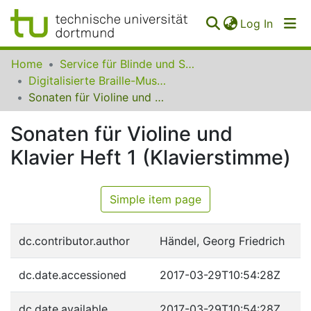
(curren
Log In
Communities
Home
Service für Blinde und Sehbehinderte der UB Dortmund
&
Digitalisierte Braille-Musik-Matrizen des VzfB
Collections
Sonaten für Violine und Klavier Heft 1 (Klavierstimme)
All of SfBS
Sonaten für Violine und
Klavier Heft 1 (Klavierstimme)
FAQ
Simple item page
dc.contributor.author
Händel, Georg Friedrich
dc.date.accessioned
2017-03-29T10:54:28Z
dc.date.available
2017-03-29T10:54:28Z