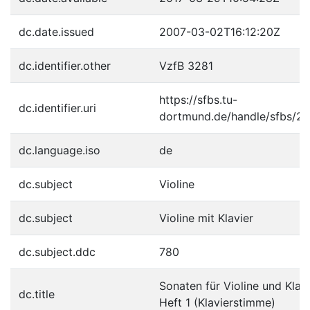
dc.date.issued
2007-03-02T16:12:20Z
dc.identifier.other
VzfB 3281
https://sfbs.tu-
dc.identifier.uri
dortmund.de/handle/sfbs/2
dc.language.iso
de
dc.subject
Violine
dc.subject
Violine mit Klavier
dc.subject.ddc
780
Sonaten für Violine und Klavi
dc.title
Heft 1 (Klavierstimme)