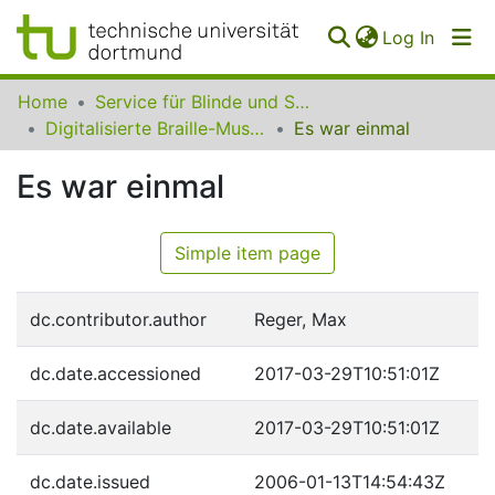
(curren
Log In
Communities
Home
Service für Blinde und Sehbehinderte der UB Dortmund
&
Digitalisierte Braille-Musik-Matrizen des VzfB
Es war einmal
Collections
Es war einmal
All of SfBS
FAQ
Simple item page
dc.contributor.author
Reger, Max
dc.date.accessioned
2017-03-29T10:51:01Z
dc.date.available
2017-03-29T10:51:01Z
dc.date.issued
2006-01-13T14:54:43Z