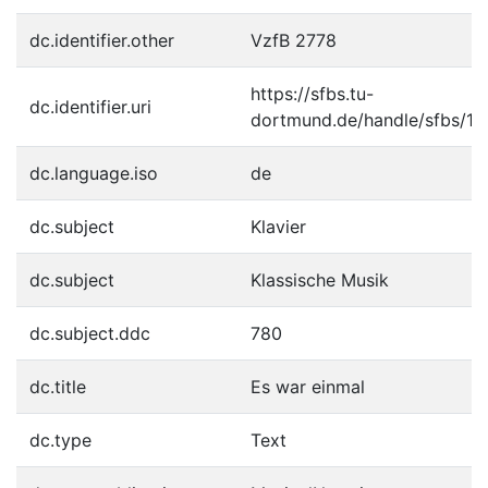
dc.identifier.other
VzfB 2778
https://sfbs.tu-
dc.identifier.uri
dortmund.de/handle/sfbs/1
dc.language.iso
de
dc.subject
Klavier
dc.subject
Klassische Musik
dc.subject.ddc
780
dc.title
Es war einmal
dc.type
Text