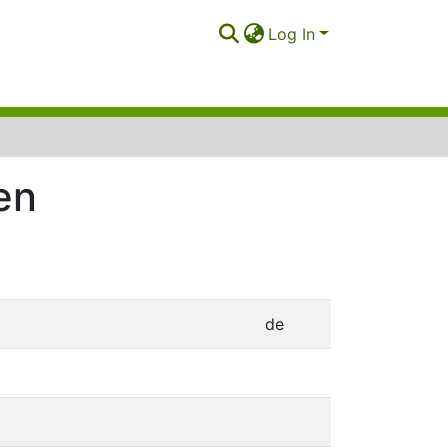
Log In
en
de