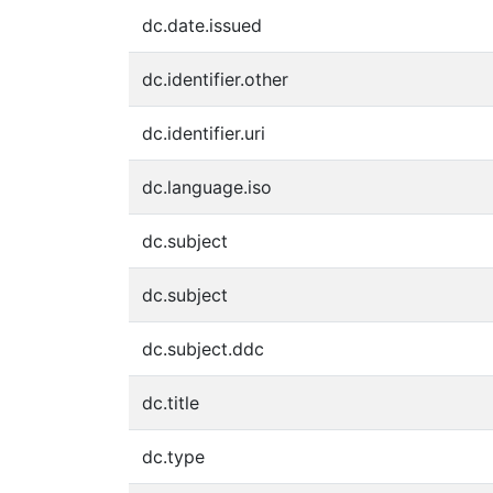
dc.date.issued
dc.identifier.other
dc.identifier.uri
dc.language.iso
dc.subject
dc.subject
dc.subject.ddc
dc.title
dc.type