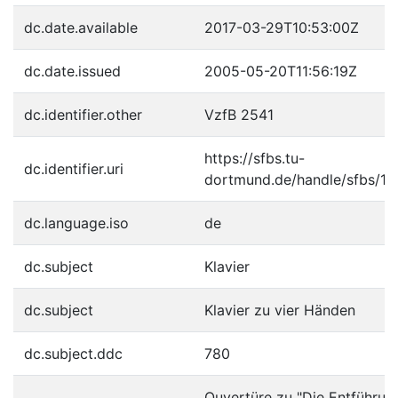
dc.date.available
2017-03-29T10:53:00Z
dc.date.issued
2005-05-20T11:56:19Z
dc.identifier.other
VzfB 2541
https://sfbs.tu-
dc.identifier.uri
dortmund.de/handle/sfbs/1
dc.language.iso
de
dc.subject
Klavier
dc.subject
Klavier zu vier Händen
dc.subject.ddc
780
Ouvertüre zu "Die Entführun