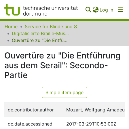
(curren
Log In
Communities
Home
Service für Blinde und Sehbehinderte der UB Dortmund
&
Digitalisierte Braille-Musik-Matrizen des VzfB
Collections
Ouvertüre zu "Die Entführung aus dem Serail": Secondo-Partie
All of SfBS
Ouvertüre zu "Die Entführung
aus dem Serail": Secondo-
FAQ
Partie
Simple item page
dc.contributor.author
Mozart, Wolfgang Amadeus
dc.date.accessioned
2017-03-29T10:53:00Z