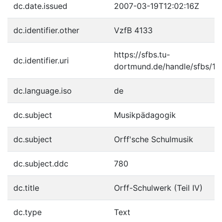
dc.date.issued
2007-03-19T12:02:16Z
dc.identifier.other
VzfB 4133
https://sfbs.tu-
dc.identifier.uri
dortmund.de/handle/sfbs/11
dc.language.iso
de
dc.subject
Musikpädagogik
dc.subject
Orff'sche Schulmusik
dc.subject.ddc
780
dc.title
Orff-Schulwerk (Teil IV)
dc.type
Text