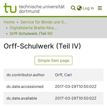
(curren
Log In
Communities
Home
Service für Blinde und Sehbehinderte der UB Dortmund
&
Digitalisierte Braille-Musik-Matrizen des VzfB
Collections
Orff-Schulwerk (Teil IV)
All of SfBS
Orff-Schulwerk (Teil IV)
FAQ
Simple item page
dc.contributor.author
Orff, Carl
dc.date.accessioned
2017-03-29T10:50:02Z
dc.date.available
2017-03-29T10:50:02Z