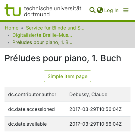
(curren
Log In
Communities
Home
Service für Blinde und Sehbehinderte der UB Dortmund
&
Digitalisierte Braille-Musik-Matrizen des VzfB
Collections
Préludes pour piano, 1. Buch
All of SfBS
Préludes pour piano, 1. Buch
FAQ
Simple item page
dc.contributor.author
Debussy, Claude
dc.date.accessioned
2017-03-29T10:56:04Z
dc.date.available
2017-03-29T10:56:04Z