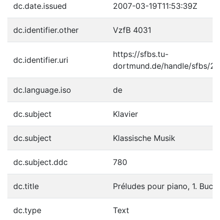
dc.date.issued
2007-03-19T11:53:39Z
dc.identifier.other
VzfB 4031
https://sfbs.tu-
dc.identifier.uri
dortmund.de/handle/sfbs/2
dc.language.iso
de
dc.subject
Klavier
dc.subject
Klassische Musik
dc.subject.ddc
780
dc.title
Préludes pour piano, 1. Buch
dc.type
Text