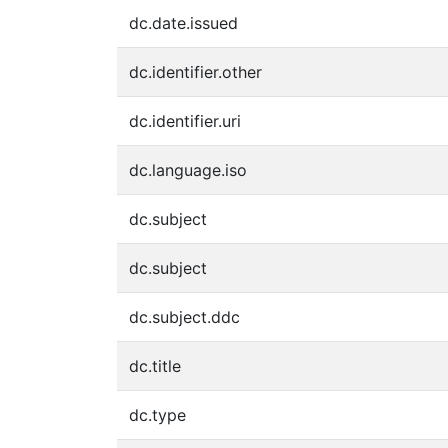
dc.date.issued
dc.identifier.other
dc.identifier.uri
dc.language.iso
dc.subject
dc.subject
dc.subject.ddc
dc.title
dc.type