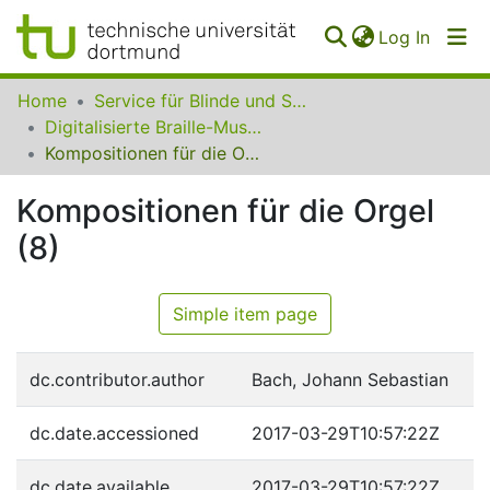
(curren
Log In
Communities
Home
Service für Blinde und Sehbehinderte der UB Dortmund
&
Digitalisierte Braille-Musik-Matrizen des VzfB
Collections
Kompositionen für die Orgel (8)
All of SfBS
Kompositionen für die Orgel
(8)
FAQ
Simple item page
dc.contributor.author
Bach, Johann Sebastian
dc.date.accessioned
2017-03-29T10:57:22Z
dc.date.available
2017-03-29T10:57:22Z