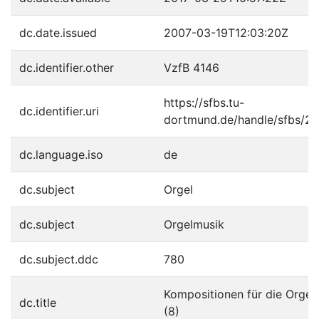
dc.date.issued
2007-03-19T12:03:20Z
dc.identifier.other
VzfB 4146
https://sfbs.tu-
dc.identifier.uri
dortmund.de/handle/sfbs/2
dc.language.iso
de
dc.subject
Orgel
dc.subject
Orgelmusik
dc.subject.ddc
780
Kompositionen für die Orgel
dc.title
(8)