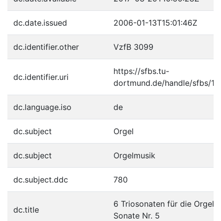
dc.date.issued
2006-01-13T15:01:46Z
dc.identifier.other
VzfB 3099
https://sfbs.tu-
dc.identifier.uri
dortmund.de/handle/sfbs/12
dc.language.iso
de
dc.subject
Orgel
dc.subject
Orgelmusik
dc.subject.ddc
780
6 Triosonaten für die Orgel:
dc.title
Sonate Nr. 5