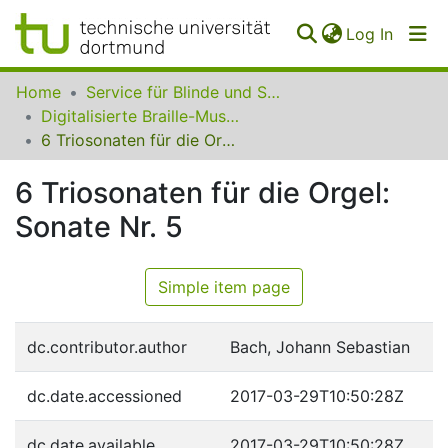
(curren
Log In
Communities
Home
Service für Blinde und Sehbehinderte der UB Dortmund
&
Digitalisierte Braille-Musik-Matrizen des VzfB
Collections
6 Triosonaten für die Orgel: Sonate Nr. 5
All of SfBS
6 Triosonaten für die Orgel:
Sonate Nr. 5
FAQ
Simple item page
dc.contributor.author
Bach, Johann Sebastian
dc.date.accessioned
2017-03-29T10:50:28Z
dc.date.available
2017-03-29T10:50:28Z