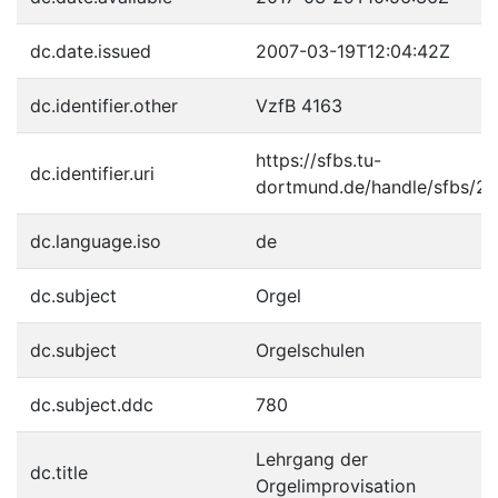
dc.date.issued
2007-03-19T12:04:42Z
dc.identifier.other
VzfB 4163
https://sfbs.tu-
dc.identifier.uri
dortmund.de/handle/sfbs/2
dc.language.iso
de
dc.subject
Orgel
dc.subject
Orgelschulen
dc.subject.ddc
780
Lehrgang der
dc.title
Orgelimprovisation