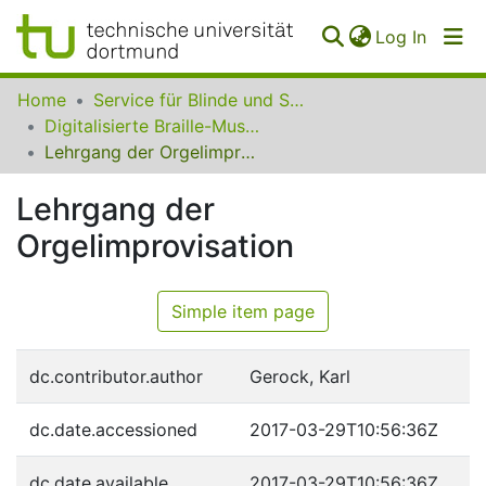
(curren
Log In
Communities
Home
Service für Blinde und Sehbehinderte der UB Dortmund
&
Digitalisierte Braille-Musik-Matrizen des VzfB
Collections
Lehrgang der Orgelimprovisation
All of SfBS
Lehrgang der
Orgelimprovisation
FAQ
Simple item page
dc.contributor.author
Gerock, Karl
dc.date.accessioned
2017-03-29T10:56:36Z
dc.date.available
2017-03-29T10:56:36Z