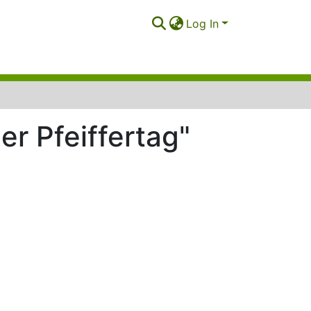
Log In
r Pfeiffertag"