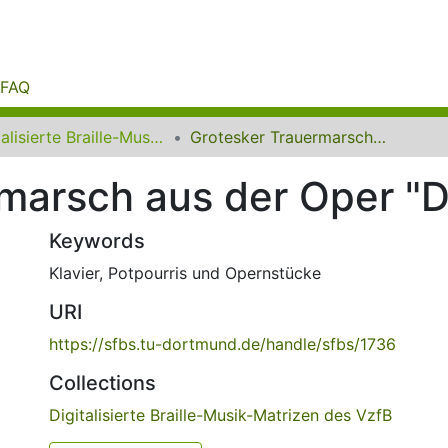
FAQ
Digitalisierte Braille-Musik-Matrizen des VzfB
Grotesker Trauermarsch aus der Oper "Der Pfeiffertag"
marsch aus der Oper "De
Keywords
Klavier
,
Potpourris und Opernstücke
URI
https://sfbs.tu-dortmund.de/handle/sfbs/1736
Collections
Digitalisierte Braille-Musik-Matrizen des VzfB