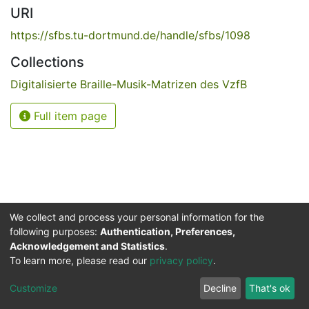
URI
https://sfbs.tu-dortmund.de/handle/sfbs/1098
Collections
Digitalisierte Braille-Musik-Matrizen des VzfB
Full item page
We collect and process your personal information for the
following purposes:
Authentication, Preferences,
Acknowledgement and Statistics
.
Service for the Blind and Visually Impaired
To learn more, please read our
privacy policy
.
ded
UB
and
ITMC
of the
Cookie
Privacy
Send
Impr
TU
settings
policy
Feedback
Customize
Decline
That's ok
Dormund