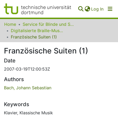
(curren
Log In
Communities
Home
Service für Blinde und Sehbehinderte der UB Dortmund
&
Digitalisierte Braille-Musik-Matrizen des VzfB
Collections
Französische Suiten (1)
All of SfBS
Französische Suiten (1)
FAQ
Date
2007-03-19T12:00:53Z
Authors
Bach, Johann Sebastian
Keywords
Klavier
,
Klassische Musik