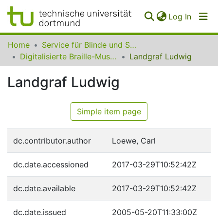
(curren
Log In
Communities
Home
Service für Blinde und Sehbehinderte der UB Dortmund
&
Digitalisierte Braille-Musik-Matrizen des VzfB
Landgraf Ludwig
Collections
Landgraf Ludwig
All of SfBS
FAQ
Simple item page
dc.contributor.author
Loewe, Carl
dc.date.accessioned
2017-03-29T10:52:42Z
dc.date.available
2017-03-29T10:52:42Z
dc.date.issued
2005-05-20T11:33:00Z