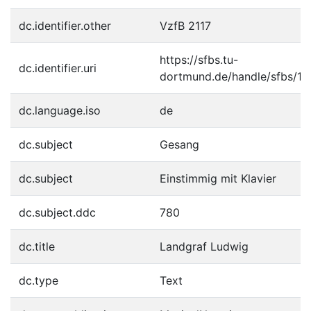
dc.identifier.other
VzfB 2117
https://sfbs.tu-
dc.identifier.uri
dortmund.de/handle/sfbs/1
dc.language.iso
de
dc.subject
Gesang
dc.subject
Einstimmig mit Klavier
dc.subject.ddc
780
dc.title
Landgraf Ludwig
dc.type
Text