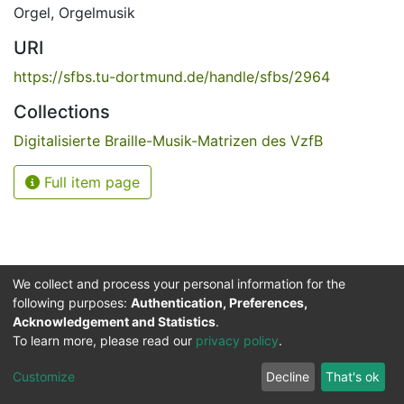
Orgel
,
Orgelmusik
URI
https://sfbs.tu-dortmund.de/handle/sfbs/2964
Collections
Digitalisierte Braille-Musik-Matrizen des VzfB
Full item page
We collect and process your personal information for the
following purposes:
Authentication, Preferences,
Acknowledgement and Statistics
.
Service for the Blind and Visually Impaired
To learn more, please read our
privacy policy
.
ded
UB
and
ITMC
of the
Cookie
Privacy
Send
Impr
TU
settings
policy
Feedback
Customize
Decline
That's ok
Dormund