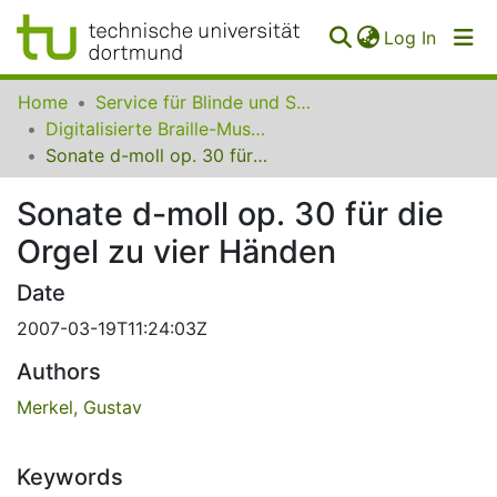
(curren
Log In
Communities
Home
Service für Blinde und Sehbehinderte der UB Dortmund
&
Digitalisierte Braille-Musik-Matrizen des VzfB
Collections
Sonate d-moll op. 30 für die Orgel zu vier Händen
All of SfBS
Sonate d-moll op. 30 für die
Orgel zu vier Händen
FAQ
Date
2007-03-19T11:24:03Z
Authors
Merkel, Gustav
Keywords