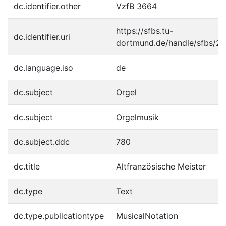
dc.identifier.other
VzfB 3664
https://sfbs.tu-
dc.identifier.uri
dortmund.de/handle/sfbs/2
dc.language.iso
de
dc.subject
Orgel
dc.subject
Orgelmusik
dc.subject.ddc
780
dc.title
Altfranzösische Meister
dc.type
Text
dc.type.publicationtype
MusicalNotation