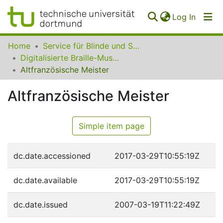
(curren
Log In
Communities
Home
Service für Blinde und Sehbehinderte der UB Dortmund
&
Digitalisierte Braille-Musik-Matrizen des VzfB
Collections
Altfranzösische Meister
All of SfBS
Altfranzösische Meister
FAQ
Simple item page
dc.date.accessioned
2017-03-29T10:55:19Z
dc.date.available
2017-03-29T10:55:19Z
dc.date.issued
2007-03-19T11:22:49Z