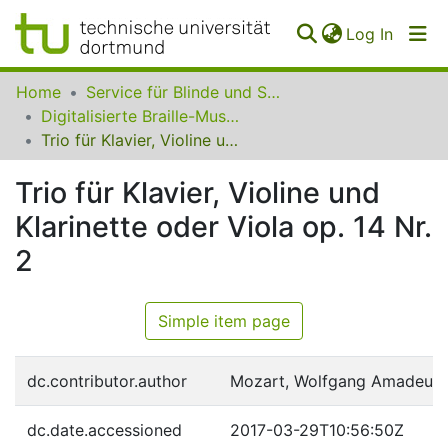
(curren
Log In
Communities
Home
Service für Blinde und Sehbehinderte der UB Dortmund
&
Digitalisierte Braille-Musik-Matrizen des VzfB
Collections
Trio für Klavier, Violine und Klarinette oder Viola op. 14 Nr. 2
All of SfBS
Trio für Klavier, Violine und
Klarinette oder Viola op. 14 Nr.
FAQ
2
Simple item page
dc.contributor.author
Mozart, Wolfgang Amadeus
dc.date.accessioned
2017-03-29T10:56:50Z