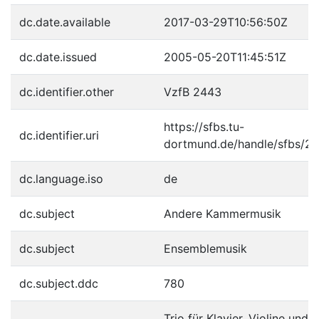
dc.date.available
2017-03-29T10:56:50Z
dc.date.issued
2005-05-20T11:45:51Z
dc.identifier.other
VzfB 2443
https://sfbs.tu-
dc.identifier.uri
dortmund.de/handle/sfbs/2
dc.language.iso
de
dc.subject
Andere Kammermusik
dc.subject
Ensemblemusik
dc.subject.ddc
780
Trio für Klavier, Violine und