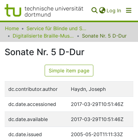
(curren
Log In
Communities
Home
Service für Blinde und Sehbehinderte der UB Dortmund
&
Digitalisierte Braille-Musik-Matrizen des VzfB
Sonate Nr. 5 D-Dur
Collections
Sonate Nr. 5 D-Dur
All of SfBS
FAQ
Simple item page
dc.contributor.author
Haydn, Joseph
dc.date.accessioned
2017-03-29T10:51:46Z
dc.date.available
2017-03-29T10:51:46Z
dc.date.issued
2005-05-20T11:11:33Z