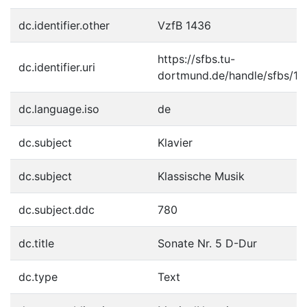
dc.identifier.other
VzfB 1436
https://sfbs.tu-
dc.identifier.uri
dortmund.de/handle/sfbs/1
dc.language.iso
de
dc.subject
Klavier
dc.subject
Klassische Musik
dc.subject.ddc
780
dc.title
Sonate Nr. 5 D-Dur
dc.type
Text