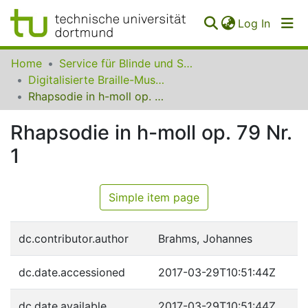
(curren
Log In
Communities
Home
Service für Blinde und Sehbehinderte der UB Dortmund
&
Digitalisierte Braille-Musik-Matrizen des VzfB
Collections
Rhapsodie in h-moll op. 79 Nr. 1
All of SfBS
Rhapsodie in h-moll op. 79 Nr.
1
FAQ
Simple item page
dc.contributor.author
Brahms, Johannes
dc.date.accessioned
2017-03-29T10:51:44Z
dc.date.available
2017-03-29T10:51:44Z