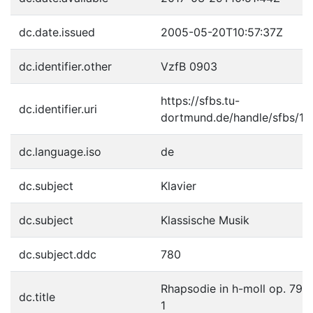
dc.date.issued
2005-05-20T10:57:37Z
dc.identifier.other
VzfB 0903
https://sfbs.tu-
dc.identifier.uri
dortmund.de/handle/sfbs/1
dc.language.iso
de
dc.subject
Klavier
dc.subject
Klassische Musik
dc.subject.ddc
780
Rhapsodie in h-moll op. 79 N
dc.title
1