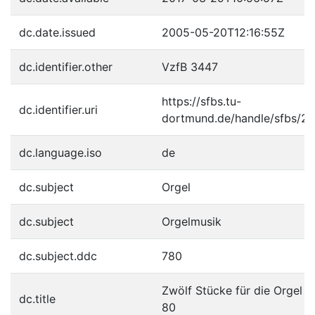
dc.date.issued
2005-05-20T12:16:55Z
dc.identifier.other
VzfB 3447
https://sfbs.tu-
dc.identifier.uri
dortmund.de/handle/sfbs/2
dc.language.iso
de
dc.subject
Orgel
dc.subject
Orgelmusik
dc.subject.ddc
780
Zwölf Stücke für die Orgel o
dc.title
80