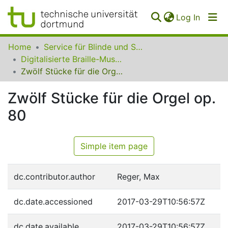
(curren
Log In
Communities
Home
Service für Blinde und Sehbehinderte der UB Dortmund
&
Digitalisierte Braille-Musik-Matrizen des VzfB
Collections
Zwölf Stücke für die Orgel op. 80
All of SfBS
Zwölf Stücke für die Orgel op.
80
FAQ
Simple item page
dc.contributor.author
Reger, Max
dc.date.accessioned
2017-03-29T10:56:57Z
dc.date.available
2017-03-29T10:56:57Z