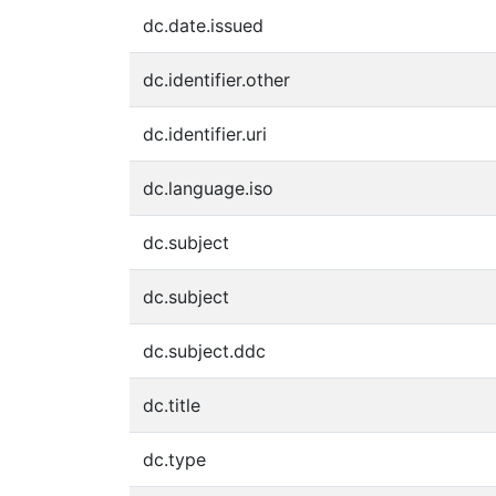
dc.date.issued
dc.identifier.other
dc.identifier.uri
dc.language.iso
dc.subject
dc.subject
dc.subject.ddc
dc.title
dc.type