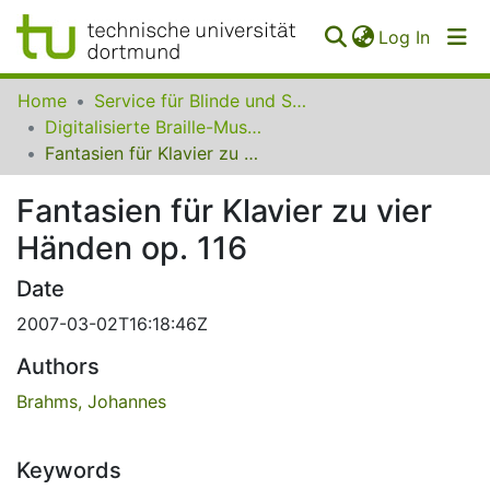
(curren
Log In
Communities
Home
Service für Blinde und Sehbehinderte der UB Dortmund
&
Digitalisierte Braille-Musik-Matrizen des VzfB
Collections
Fantasien für Klavier zu vier Händen op. 116
All of SfBS
Fantasien für Klavier zu vier
Händen op. 116
FAQ
Date
2007-03-02T16:18:46Z
Authors
Brahms, Johannes
Keywords