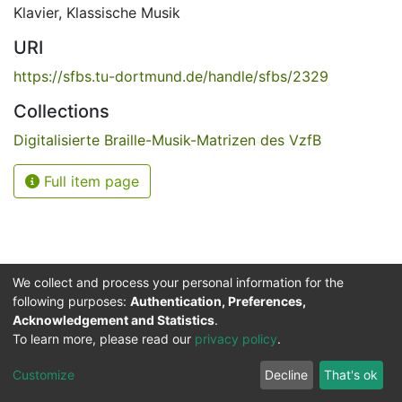
Klavier
,
Klassische Musik
URI
https://sfbs.tu-dortmund.de/handle/sfbs/2329
Collections
Digitalisierte Braille-Musik-Matrizen des VzfB
Full item page
We collect and process your personal information for the
following purposes:
Authentication, Preferences,
Acknowledgement and Statistics
.
Service for the Blind and Visually Impaired
To learn more, please read our
privacy policy
.
ded
UB
and
ITMC
of the
Cookie
Privacy
Send
Impr
TU
settings
policy
Feedback
Customize
Decline
That's ok
Dormund