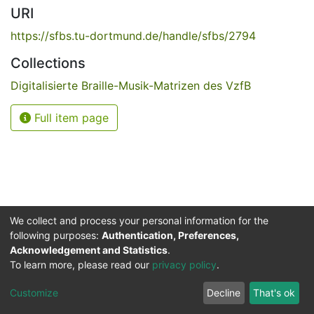
URI
https://sfbs.tu-dortmund.de/handle/sfbs/2794
Collections
Digitalisierte Braille-Musik-Matrizen des VzfB
Full item page
We collect and process your personal information for the
following purposes:
Authentication, Preferences,
Acknowledgement and Statistics
.
Service for the Blind and Visually Impaired
To learn more, please read our
privacy policy
.
ded
UB
and
ITMC
of the
Cookie
Privacy
Send
Impr
TU
settings
policy
Feedback
Customize
Decline
That's ok
Dormund