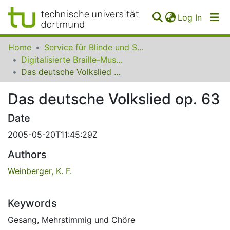
(curren
Log In
Communities
Home
Service für Blinde und Sehbehinderte der UB Dortmund
&
Digitalisierte Braille-Musik-Matrizen des VzfB
Collections
Das deutsche Volkslied op. 63
All of SfBS
Das deutsche Volkslied op. 63
FAQ
Date
2005-05-20T11:45:29Z
Authors
Weinberger, K. F.
Keywords
Gesang
,
Mehrstimmig und Chöre