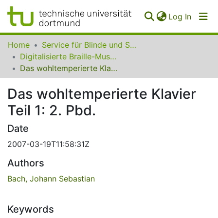
(curren
Log In
Communities
Home
Service für Blinde und Sehbehinderte der UB Dortmund
&
Digitalisierte Braille-Musik-Matrizen des VzfB
Collections
Das wohltemperierte Klavier Teil 1: 2. Pbd.
All of SfBS
Das wohltemperierte Klavier
Teil 1: 2. Pbd.
FAQ
Date
2007-03-19T11:58:31Z
Authors
Bach, Johann Sebastian
Keywords