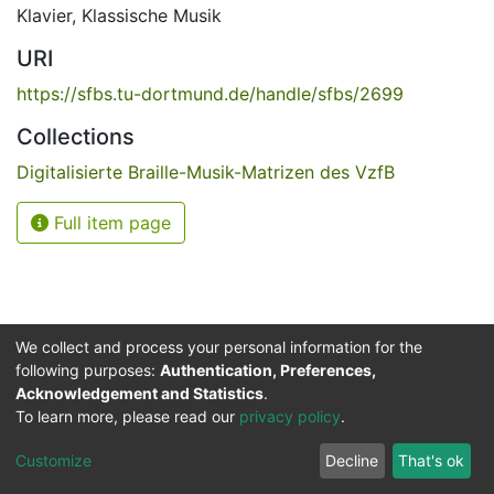
Klavier
,
Klassische Musik
URI
https://sfbs.tu-dortmund.de/handle/sfbs/2699
Collections
Digitalisierte Braille-Musik-Matrizen des VzfB
Full item page
We collect and process your personal information for the
following purposes:
Authentication, Preferences,
Acknowledgement and Statistics
.
Service for the Blind and Visually Impaired
To learn more, please read our
privacy policy
.
ded
UB
and
ITMC
of the
Cookie
Privacy
Send
Impr
TU
settings
policy
Feedback
Customize
Decline
That's ok
Dormund