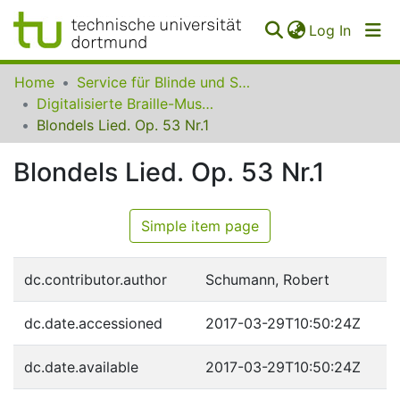
(curren
Log In
Communities
Home
Service für Blinde und Sehbehinderte der UB Dortmund
&
Digitalisierte Braille-Musik-Matrizen des VzfB
Collections
Blondels Lied. Op. 53 Nr.1
All of SfBS
Blondels Lied. Op. 53 Nr.1
FAQ
Simple item page
dc.contributor.author
Schumann, Robert
dc.date.accessioned
2017-03-29T10:50:24Z
dc.date.available
2017-03-29T10:50:24Z