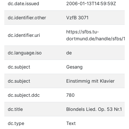
dc.date.issued
2006-01-13T14:59:59Z
dc.identifier.other
VzfB 3071
https://sfbs.tu-
dc.identifier.uri
dortmund.de/handle/sfbs/1
dc.language.iso
de
dc.subject
Gesang
dc.subject
Einstimmig mit Klavier
dc.subject.ddc
780
dc.title
Blondels Lied. Op. 53 Nr.1
dc.type
Text