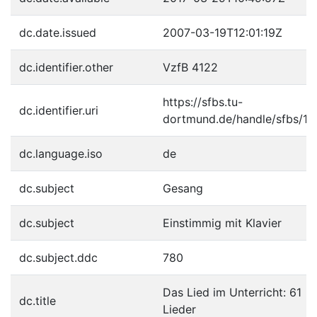
dc.date.issued
2007-03-19T12:01:19Z
dc.identifier.other
VzfB 4122
https://sfbs.tu-
dc.identifier.uri
dortmund.de/handle/sfbs/11
dc.language.iso
de
dc.subject
Gesang
dc.subject
Einstimmig mit Klavier
dc.subject.ddc
780
Das Lied im Unterricht: 61
dc.title
Lieder