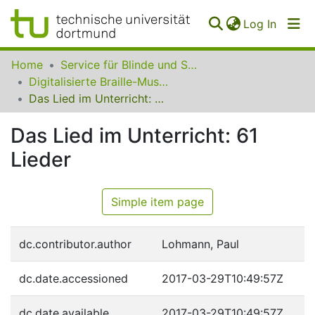
(curren
Log In
Communities
Home
Service für Blinde und Sehbehinderte der UB Dortmund
&
Digitalisierte Braille-Musik-Matrizen des VzfB
Collections
Das Lied im Unterricht: 61 Lieder
All of SfBS
Das Lied im Unterricht: 61
Lieder
FAQ
Simple item page
dc.contributor.author
Lohmann, Paul
dc.date.accessioned
2017-03-29T10:49:57Z
dc.date.available
2017-03-29T10:49:57Z