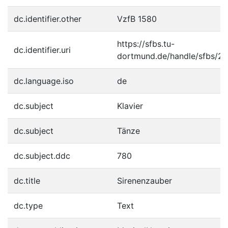
dc.identifier.other
VzfB 1580
https://sfbs.tu-
dc.identifier.uri
dortmund.de/handle/sfbs/2
dc.language.iso
de
dc.subject
Klavier
dc.subject
Tänze
dc.subject.ddc
780
dc.title
Sirenenzauber
dc.type
Text