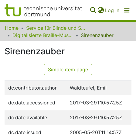
(curren
Log In
Communities
Home
Service für Blinde und Sehbehinderte der UB Dortmund
&
Digitalisierte Braille-Musik-Matrizen des VzfB
Sirenenzauber
Collections
Sirenenzauber
All of SfBS
FAQ
Simple item page
dc.contributor.author
Waldteufel, Emil
dc.date.accessioned
2017-03-29T10:57:25Z
dc.date.available
2017-03-29T10:57:25Z
dc.date.issued
2005-05-20T11:14:57Z