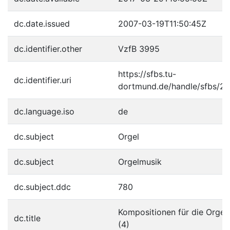
dc.date.issued
2007-03-19T11:50:45Z
dc.identifier.other
VzfB 3995
https://sfbs.tu-
dc.identifier.uri
dortmund.de/handle/sfbs/2
dc.language.iso
de
dc.subject
Orgel
dc.subject
Orgelmusik
dc.subject.ddc
780
Kompositionen für die Orgel
dc.title
(4)