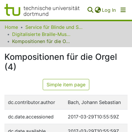
(curren
Log In
Communities
Home
Service für Blinde und Sehbehinderte der UB Dortmund
&
Digitalisierte Braille-Musik-Matrizen des VzfB
Collections
Kompositionen für die Orgel (4)
All of SfBS
Kompositionen für die Orgel
(4)
FAQ
Simple item page
dc.contributor.author
Bach, Johann Sebastian
dc.date.accessioned
2017-03-29T10:55:59Z
dc.date.available
2017-03-29T10:55:59Z