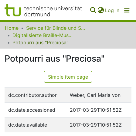
(curren
Log In
Communities
Home
Service für Blinde und Sehbehinderte der UB Dortmund
&
Digitalisierte Braille-Musik-Matrizen des VzfB
Collections
Potpourri aus "Preciosa"
All of SfBS
Potpourri aus "Preciosa"
FAQ
Simple item page
dc.contributor.author
Weber, Carl Maria von
dc.date.accessioned
2017-03-29T10:51:52Z
dc.date.available
2017-03-29T10:51:52Z