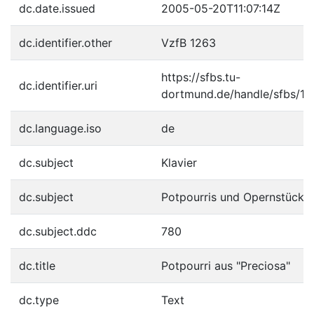
dc.date.issued
2005-05-20T11:07:14Z
dc.identifier.other
VzfB 1263
https://sfbs.tu-
dc.identifier.uri
dortmund.de/handle/sfbs/16
dc.language.iso
de
dc.subject
Klavier
dc.subject
Potpourris und Opernstücke
dc.subject.ddc
780
dc.title
Potpourri aus "Preciosa"
dc.type
Text