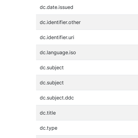
dc.date.issued
dc.identifier.other
dc.identifier.uri
dc.language.iso
dc.subject
dc.subject
dc.subject.ddc
dc.title
dc.type