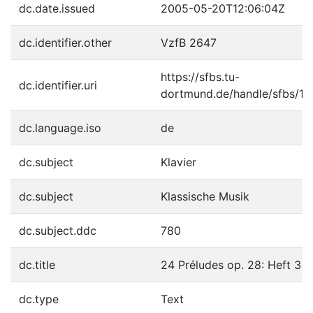
dc.date.issued
2005-05-20T12:06:04Z
dc.identifier.other
VzfB 2647
https://sfbs.tu-
dc.identifier.uri
dortmund.de/handle/sfbs/1
dc.language.iso
de
dc.subject
Klavier
dc.subject
Klassische Musik
dc.subject.ddc
780
dc.title
24 Préludes op. 28: Heft 3
dc.type
Text