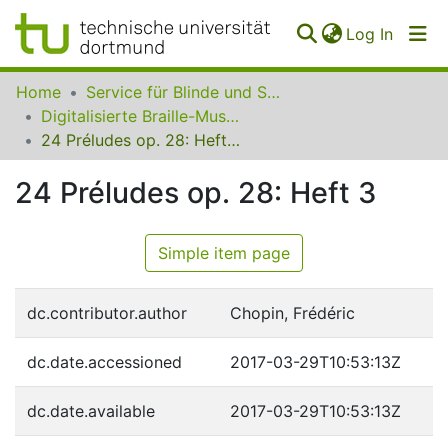
(curren
Log In
Communities
Home
Service für Blinde und Sehbehinderte der UB Dortmund
&
Digitalisierte Braille-Musik-Matrizen des VzfB
Collections
24 Préludes op. 28: Heft 3
All of SfBS
24 Préludes op. 28: Heft 3
FAQ
Simple item page
dc.contributor.author
Chopin, Frédéric
dc.date.accessioned
2017-03-29T10:53:13Z
dc.date.available
2017-03-29T10:53:13Z