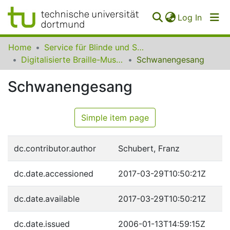
(curren
Log In
Communities
Home
Service für Blinde und Sehbehinderte der UB Dortmund
&
Digitalisierte Braille-Musik-Matrizen des VzfB
Schwanengesang
Collections
Schwanengesang
All of SfBS
FAQ
Simple item page
dc.contributor.author
Schubert, Franz
dc.date.accessioned
2017-03-29T10:50:21Z
dc.date.available
2017-03-29T10:50:21Z
dc.date.issued
2006-01-13T14:59:15Z