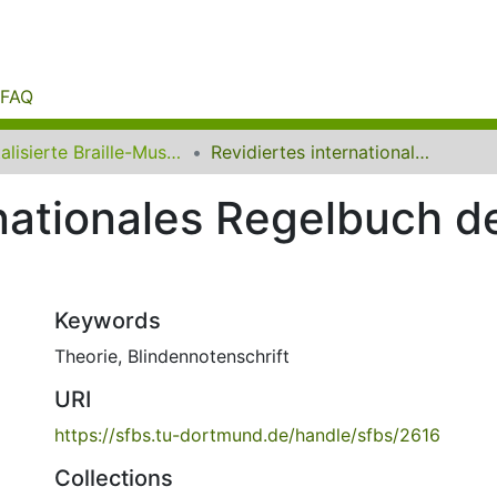
FAQ
Digitalisierte Braille-Musik-Matrizen des VzfB
Revidiertes internationales Regelbuch der Blinden-Notenschrift
rnationales Regelbuch d
Keywords
Theorie
,
Blindennotenschrift
URI
https://sfbs.tu-dortmund.de/handle/sfbs/2616
Collections