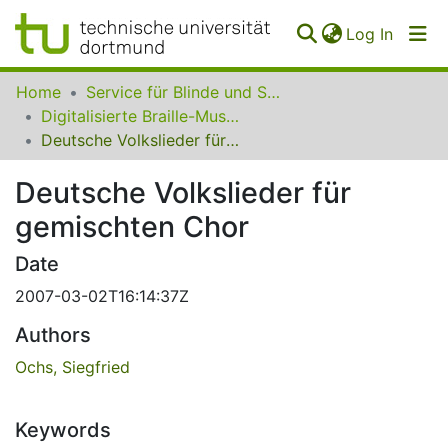
(curren
Log In
Communities
Home
Service für Blinde und Sehbehinderte der UB Dortmund
&
Digitalisierte Braille-Musik-Matrizen des VzfB
Collections
Deutsche Volkslieder für gemischten Chor
All of SfBS
Deutsche Volkslieder für
gemischten Chor
FAQ
Date
2007-03-02T16:14:37Z
Authors
Ochs, Siegfried
Keywords