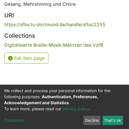
Gesang
,
Mehrstimmig und Chöre
URI
https://sfbs.tu-dortmund.de/handle/sfbs/2255
Collections
Digitalisierte Braille-Musik-Matrizen des VzfB
Full item page
We collect and process your personal information for the
following purposes:
Authentication, Preferences,
Acknowledgement and Statistics
.
Service for the Blind and Visually Impaired
To learn more, please read our
privacy policy
.
ded
UB
and
ITMC
of the
Cookie
Privacy
Send
Impr
TU
settings
policy
Feedback
Customize
Decline
That's ok
Dormund