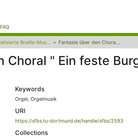
FAQ
Digitalisierte Braille-Musik-Matrizen des VzfB
Fantasie über den Choral " Ein feste Burg ist unser Gott" op. 27
 Choral " Ein feste Burg
Keywords
Orgel
,
Orgelmusik
URI
https://sfbs.tu-dortmund.de/handle/sfbs/2593
Collections