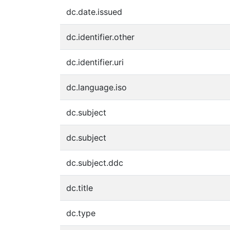
dc.date.issued
dc.identifier.other
dc.identifier.uri
dc.language.iso
dc.subject
dc.subject
dc.subject.ddc
dc.title
dc.type