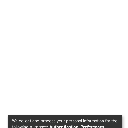
We collect and process your personal information for the
following purposes:
Authentication, Preferences,