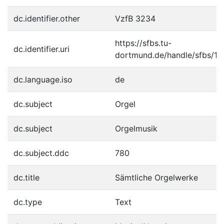
dc.identifier.other
VzfB 3234
https://sfbs.tu-
dc.identifier.uri
dortmund.de/handle/sfbs/1
dc.language.iso
de
dc.subject
Orgel
dc.subject
Orgelmusik
dc.subject.ddc
780
dc.title
Sämtliche Orgelwerke
dc.type
Text