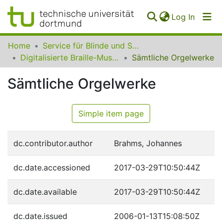
(curren
Log In
Communities
Home
Service für Blinde und Sehbehinderte der UB Dortmund
&
Digitalisierte Braille-Musik-Matrizen des VzfB
Sämtliche Orgelwerke
Collections
Sämtliche Orgelwerke
All of SfBS
FAQ
Simple item page
dc.contributor.author
Brahms, Johannes
dc.date.accessioned
2017-03-29T10:50:44Z
dc.date.available
2017-03-29T10:50:44Z
dc.date.issued
2006-01-13T15:08:50Z