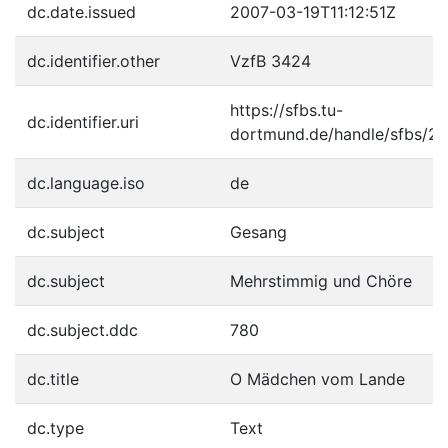
dc.date.issued
2007-03-19T11:12:51Z
dc.identifier.other
VzfB 3424
https://sfbs.tu-
dc.identifier.uri
dortmund.de/handle/sfbs/2
dc.language.iso
de
dc.subject
Gesang
dc.subject
Mehrstimmig und Chöre
dc.subject.ddc
780
dc.title
O Mädchen vom Lande
dc.type
Text