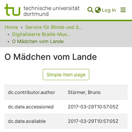
(curren
Log In
Communities
Home
Service für Blinde und Sehbehinderte der UB Dortmund
&
Digitalisierte Braille-Musik-Matrizen des VzfB
Collections
O Mädchen vom Lande
All of SfBS
O Mädchen vom Lande
FAQ
Simple item page
dc.contributor.author
Stürmer, Bruno
dc.date.accessioned
2017-03-29T10:57:05Z
dc.date.available
2017-03-29T10:57:05Z