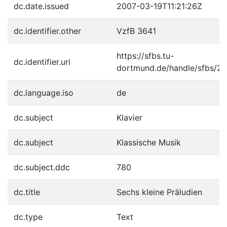
dc.date.issued
2007-03-19T11:21:26Z
dc.identifier.other
VzfB 3641
https://sfbs.tu-
dc.identifier.uri
dortmund.de/handle/sfbs/2
dc.language.iso
de
dc.subject
Klavier
dc.subject
Klassische Musik
dc.subject.ddc
780
dc.title
Sechs kleine Präludien
dc.type
Text