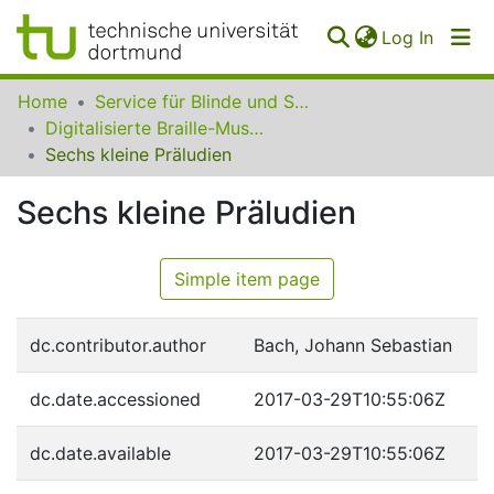
(curren
Log In
Communities
Home
Service für Blinde und Sehbehinderte der UB Dortmund
&
Digitalisierte Braille-Musik-Matrizen des VzfB
Collections
Sechs kleine Präludien
All of SfBS
Sechs kleine Präludien
FAQ
Simple item page
dc.contributor.author
Bach, Johann Sebastian
dc.date.accessioned
2017-03-29T10:55:06Z
dc.date.available
2017-03-29T10:55:06Z