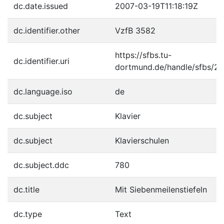
dc.date.issued
2007-03-19T11:18:19Z
dc.identifier.other
VzfB 3582
https://sfbs.tu-
dc.identifier.uri
dortmund.de/handle/sfbs/2
dc.language.iso
de
dc.subject
Klavier
dc.subject
Klavierschulen
dc.subject.ddc
780
dc.title
Mit Siebenmeilenstiefeln
dc.type
Text