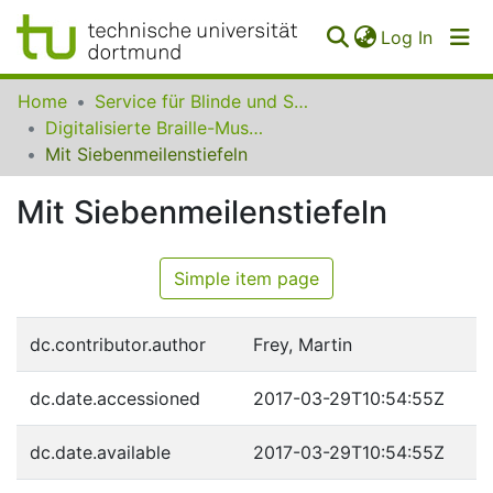
(curren
Log In
Communities
Home
Service für Blinde und Sehbehinderte der UB Dortmund
&
Digitalisierte Braille-Musik-Matrizen des VzfB
Collections
Mit Siebenmeilenstiefeln
All of SfBS
Mit Siebenmeilenstiefeln
FAQ
Simple item page
dc.contributor.author
Frey, Martin
dc.date.accessioned
2017-03-29T10:54:55Z
dc.date.available
2017-03-29T10:54:55Z