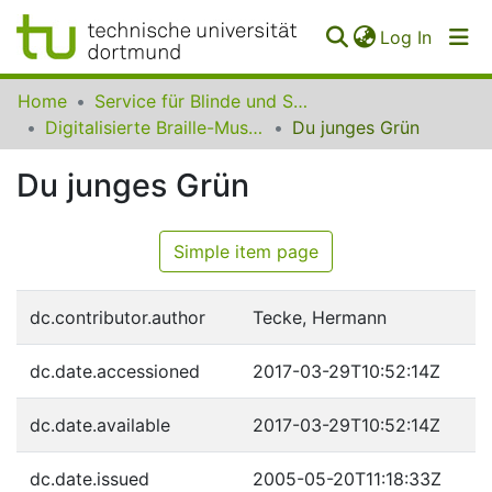
(curren
Log In
Communities
Home
Service für Blinde und Sehbehinderte der UB Dortmund
&
Digitalisierte Braille-Musik-Matrizen des VzfB
Du junges Grün
Collections
Du junges Grün
All of SfBS
FAQ
Simple item page
dc.contributor.author
Tecke, Hermann
dc.date.accessioned
2017-03-29T10:52:14Z
dc.date.available
2017-03-29T10:52:14Z
dc.date.issued
2005-05-20T11:18:33Z