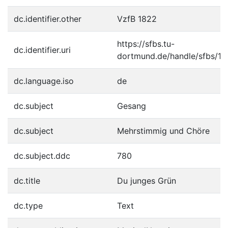
dc.identifier.other
VzfB 1822
https://sfbs.tu-
dc.identifier.uri
dortmund.de/handle/sfbs/17
dc.language.iso
de
dc.subject
Gesang
dc.subject
Mehrstimmig und Chöre
dc.subject.ddc
780
dc.title
Du junges Grün
dc.type
Text