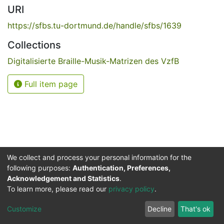
URI
https://sfbs.tu-dortmund.de/handle/sfbs/1639
Collections
Digitalisierte Braille-Musik-Matrizen des VzfB
Full item page
We collect and process your personal information for the
following purposes:
Authentication, Preferences,
Acknowledgement and Statistics
.
Service for the Blind and Visually Impaired
To learn more, please read our
privacy policy
.
ded
UB
and
ITMC
of the
Cookie
Privacy
Send
Impr
TU
settings
policy
Feedback
Customize
Decline
That's ok
Dormund