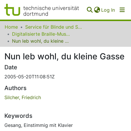
(curren
Log In
Communities
Home
Service für Blinde und Sehbehinderte der UB Dortmund
&
Digitalisierte Braille-Musik-Matrizen des VzfB
Collections
Nun leb wohl, du kleine Gasse
All of SfBS
Nun leb wohl, du kleine Gasse
FAQ
Date
2005-05-20T11:08:51Z
Authors
Silcher, Friedrich
Keywords
Gesang
,
Einstimmig mit Klavier