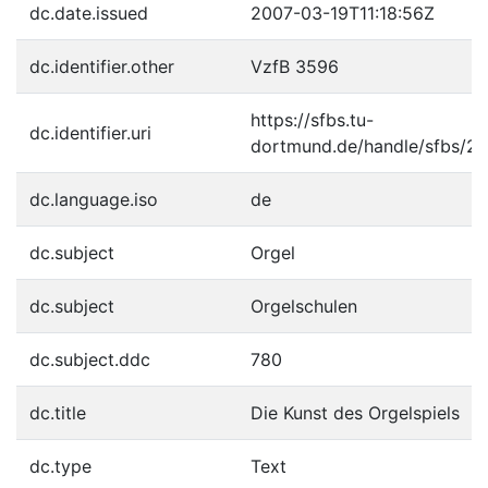
dc.date.issued
2007-03-19T11:18:56Z
dc.identifier.other
VzfB 3596
https://sfbs.tu-
dc.identifier.uri
dortmund.de/handle/sfbs/2
dc.language.iso
de
dc.subject
Orgel
dc.subject
Orgelschulen
dc.subject.ddc
780
dc.title
Die Kunst des Orgelspiels
dc.type
Text