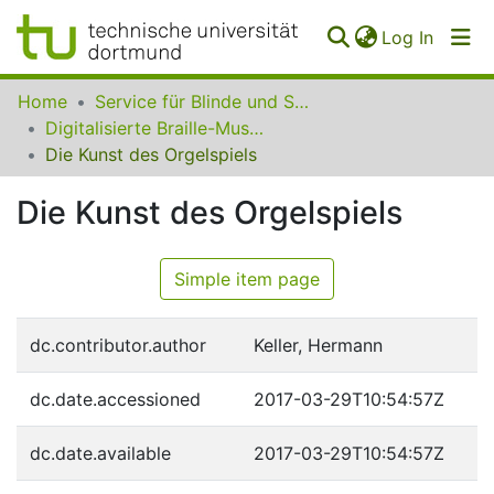
(curren
Log In
Communities
Home
Service für Blinde und Sehbehinderte der UB Dortmund
&
Digitalisierte Braille-Musik-Matrizen des VzfB
Collections
Die Kunst des Orgelspiels
All of SfBS
Die Kunst des Orgelspiels
FAQ
Simple item page
dc.contributor.author
Keller, Hermann
dc.date.accessioned
2017-03-29T10:54:57Z
dc.date.available
2017-03-29T10:54:57Z