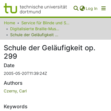
(curren
Log In
Communities
Home
Service für Blinde und Sehbehinderte der UB Dortmund
&
Digitalisierte Braille-Musik-Matrizen des VzfB
Collections
Schule der Geläufigkeit op. 299
All of SfBS
Schule der Geläufigkeit op.
299
FAQ
Date
2005-05-20T11:39:24Z
Authors
Czerny, Carl
Keywords