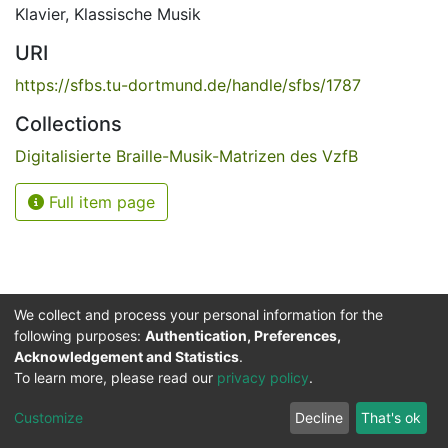
Klavier
,
Klassische Musik
URI
https://sfbs.tu-dortmund.de/handle/sfbs/1787
Collections
Digitalisierte Braille-Musik-Matrizen des VzfB
Full item page
We collect and process your personal information for the
following purposes:
Authentication, Preferences,
Acknowledgement and Statistics
.
Service for the Blind and Visually Impaired
To learn more, please read our
privacy policy
.
ded
UB
and
ITMC
of the
Cookie
Privacy
Send
Impr
TU
settings
policy
Feedback
Customize
Decline
That's ok
Dormund