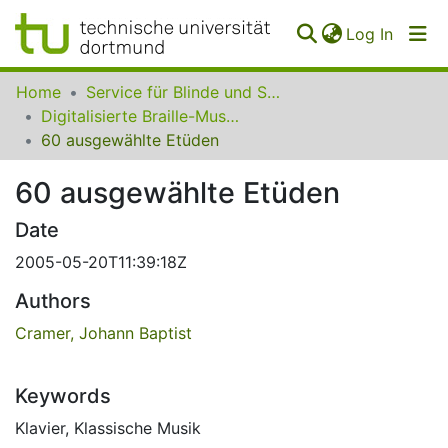
(curren
Log In
Communities
Home
Service für Blinde und Sehbehinderte der UB Dortmund
&
Digitalisierte Braille-Musik-Matrizen des VzfB
Collections
60 ausgewählte Etüden
All of SfBS
60 ausgewählte Etüden
FAQ
Date
2005-05-20T11:39:18Z
Authors
Cramer, Johann Baptist
Keywords
Klavier
,
Klassische Musik