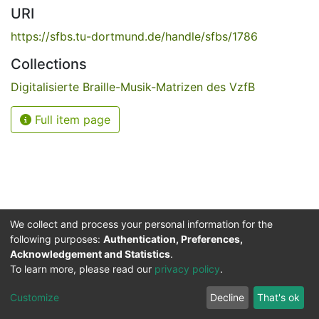
URI
https://sfbs.tu-dortmund.de/handle/sfbs/1786
Collections
Digitalisierte Braille-Musik-Matrizen des VzfB
Full item page
We collect and process your personal information for the
following purposes:
Authentication, Preferences,
Acknowledgement and Statistics
.
Service for the Blind and Visually Impaired
To learn more, please read our
privacy policy
.
ded
UB
and
ITMC
of the
Cookie
Privacy
Send
Impr
TU
settings
policy
Feedback
Customize
Decline
That's ok
Dormund