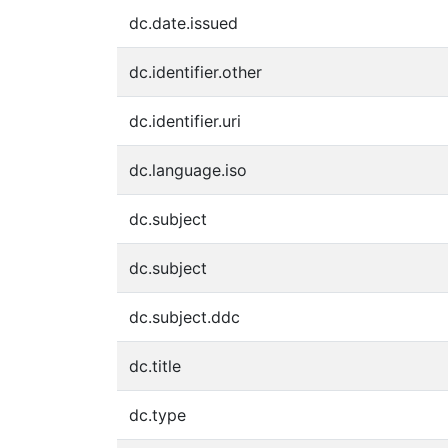
dc.date.issued
dc.identifier.other
dc.identifier.uri
dc.language.iso
dc.subject
dc.subject
dc.subject.ddc
dc.title
dc.type