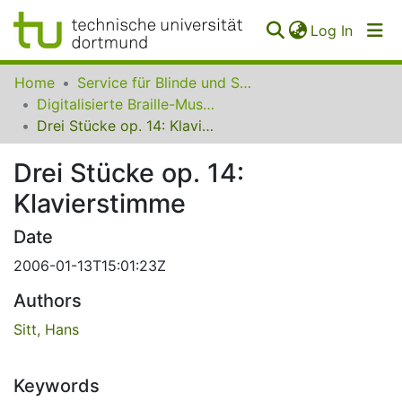
(curren
Log In
Communities
Home
Service für Blinde und Sehbehinderte der UB Dortmund
&
Digitalisierte Braille-Musik-Matrizen des VzfB
Collections
Drei Stücke op. 14: Klavierstimme
All of SfBS
Drei Stücke op. 14:
Klavierstimme
FAQ
Date
2006-01-13T15:01:23Z
Authors
Sitt, Hans
Keywords