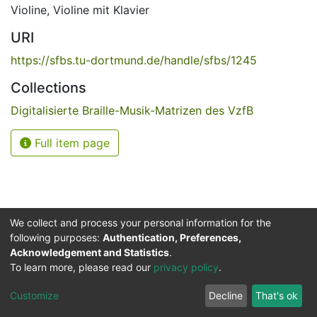
Violine
,
Violine mit Klavier
URI
https://sfbs.tu-dortmund.de/handle/sfbs/1245
Collections
Digitalisierte Braille-Musik-Matrizen des VzfB
Full item page
We collect and process your personal information for the
following purposes:
Authentication, Preferences,
Acknowledgement and Statistics
.
Service for the Blind and Visually Impaired
To learn more, please read our
privacy policy
.
ded
UB
and
ITMC
of the
Cookie
Privacy
Send
Impr
TU
settings
policy
Feedback
Customize
Decline
That's ok
Dormund